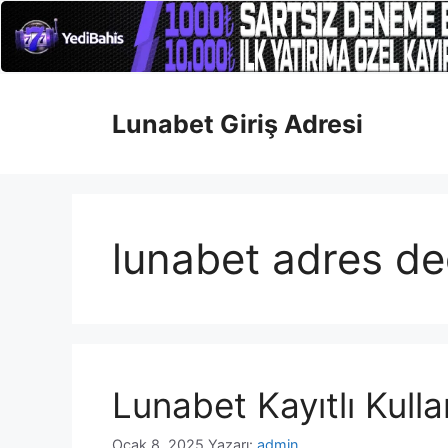
İçeriğe
atla
Lunabet Giriş Adresi
lunabet adres de
Lunabet Kayıtlı Kulla
Ocak 8, 2025
Yazarı:
admin