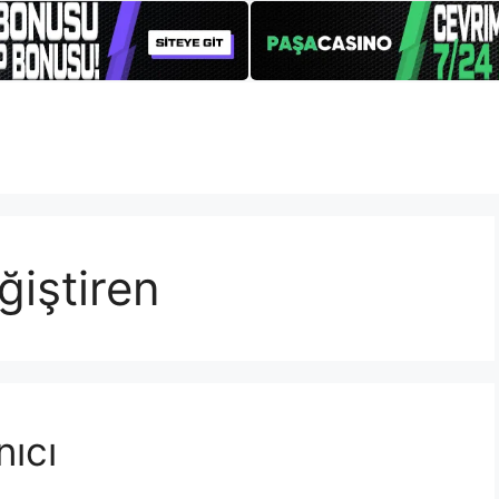
ğiştiren
nıcı