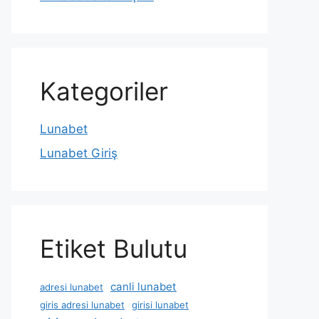
Kategoriler
Lunabet
Lunabet Giriş
Etiket Bulutu
canli lunabet
adresi lunabet
giris adresi lunabet
girisi lunabet