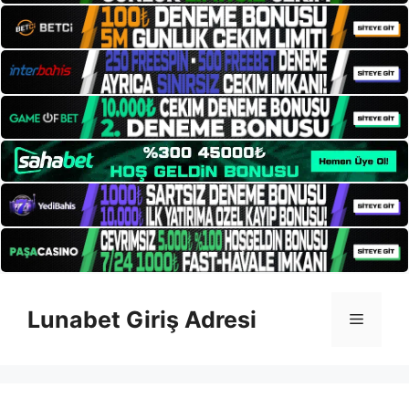
İçeriğe
atla
Lunabet Giriş Adresi
Menü