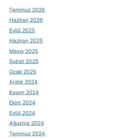
Temmuz 2026
Haziran 2026
Eylül 2025
Haziran 2025
Mayıs 2025
Şubat 2025
Ocak 2025
Aralık 2024
Kasım 2024
Ekim 2024
Eylül 2024
Ağustos 2024
Temmuz 2024