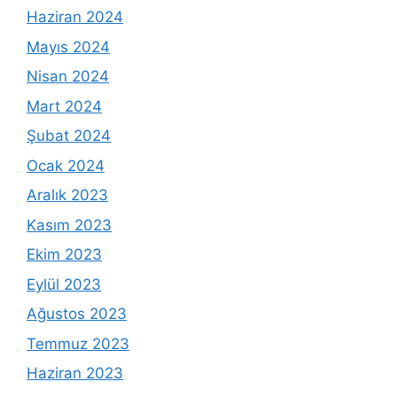
Haziran 2024
Mayıs 2024
Nisan 2024
Mart 2024
Şubat 2024
Ocak 2024
Aralık 2023
Kasım 2023
Ekim 2023
Eylül 2023
Ağustos 2023
Temmuz 2023
Haziran 2023