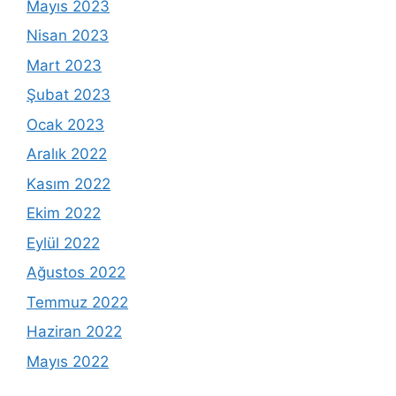
Mayıs 2023
Nisan 2023
Mart 2023
Şubat 2023
Ocak 2023
Aralık 2022
Kasım 2022
Ekim 2022
Eylül 2022
Ağustos 2022
Temmuz 2022
Haziran 2022
Mayıs 2022