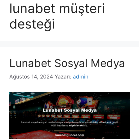
lunabet müşteri
desteği
Lunabet Sosyal Medya
Ağustos 14, 2024
Yazarı:
admin