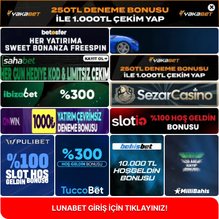
×
LUNABET GİRİŞ İÇİN TIKLAYINIZ!