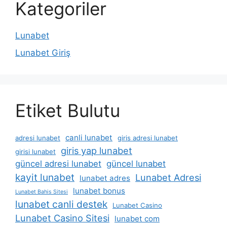
Kategoriler
Lunabet
Lunabet Giriş
Etiket Bulutu
canli lunabet
adresi lunabet
giris adresi lunabet
giris yap lunabet
girisi lunabet
güncel adresi lunabet
güncel lunabet
kayit lunabet
Lunabet Adresi
lunabet adres
lunabet bonus
Lunabet Bahis Sitesi
lunabet canli destek
Lunabet Casino
Lunabet Casino Sitesi
lunabet com