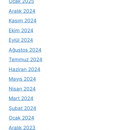
Ocak 2025
Aralık 2024
Kasım 2024
Ekim 2024
Eylül 2024
Ağustos 2024
Temmuz 2024
Haziran 2024
Mayıs 2024
Nisan 2024
Mart 2024
Şubat 2024
Ocak 2024
Aralık 2023