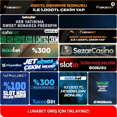
×
LUNABET GİRİŞ İÇİN TIKLAYINIZ!