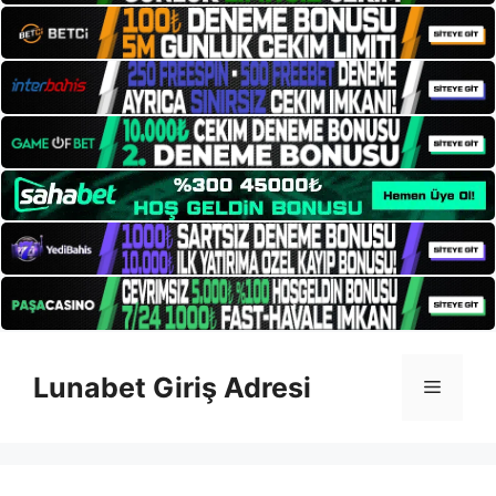
İçeriğe
atla
Lunabet Giriş Adresi
Menü