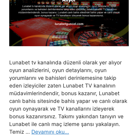
Lunabet tv kanalında düzenli olarak yer alıyor
oyun analizlerini, oyun detaylarını, oyun
yorumlarını ve bahisleri derinlemesine takip
eden izleyiciler zaten Lunabet TV kanalının
müdavimlerindendir, bonus kazanır, Lunabet
canlı bahis sitesinde bahis yapar ve canlı olarak
oyun oynayarak ve TV kanallarını izleyerek
bonus kazanırsınız. Takımı yakından tanıyın ve
Lunabet ile canlı maç izleme şansı yakalayın.
Temiz …
Devamını oku…