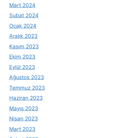
Mart 2024
Şubat 2024
Ocak 2024
Aralık 2023
Kasım 2023
Ekim 2023
Eylül 2023
Ağustos 2023
Temmuz 2023
Haziran 2023
Mayıs 2023
Nisan 2023
Mart 2023