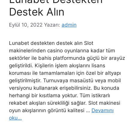
Destek Alın
Eylül 10, 2022
Yazarı:
admin
Lunabet destekten destek alın Slot
makinelerinden casino oyunlarına kadar tüm
sektörler ile bahis platformunda güçlü bir arayüz
geliştirildi. Kişilerin işlem akışlarını lisans
koruması ile tamamlamaları için özel bir altyapı
geliştirilmiştir. Turnuvaya masaüstü veya mobil
versiyonu kullanarak erişebilirsiniz. Bu konuda
herhangi bir kısıtlama yoktur. Tüm istikrarlı
rekabet akışları sürekliliği sağlar. Slot makinesi
oyun akışlarının görüntü kalitesi …
Devamını
oku…