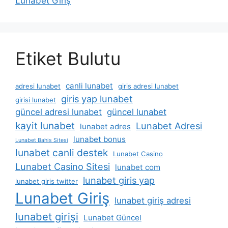
Lunabet Giriş
Etiket Bulutu
canli lunabet
adresi lunabet
giris adresi lunabet
giris yap lunabet
girisi lunabet
güncel adresi lunabet
güncel lunabet
kayit lunabet
Lunabet Adresi
lunabet adres
lunabet bonus
Lunabet Bahis Sitesi
lunabet canli destek
Lunabet Casino
Lunabet Casino Sitesi
lunabet com
lunabet giris yap
lunabet giris twitter
Lunabet Giriş
lunabet giriş adresi
lunabet girişi
Lunabet Güncel