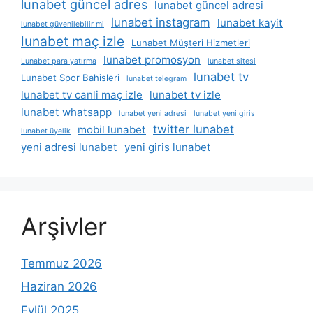
lunabet güncel adres
lunabet güncel adresi
lunabet instagram
lunabet kayit
lunabet güvenilebilir mi
lunabet maç izle
Lunabet Müşteri Hizmetleri
lunabet promosyon
Lunabet para yatırma
lunabet sitesi
lunabet tv
Lunabet Spor Bahisleri
lunabet telegram
lunabet tv canli maç izle
lunabet tv izle
lunabet whatsapp
lunabet yeni adresi
lunabet yeni giris
twitter lunabet
mobil lunabet
lunabet üyelik
yeni adresi lunabet
yeni giris lunabet
Arşivler
Temmuz 2026
Haziran 2026
Eylül 2025