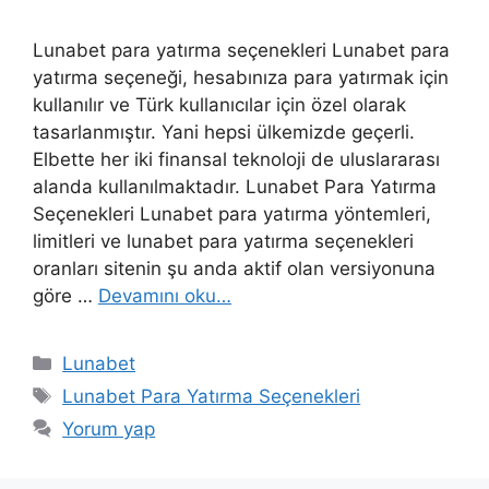
Lunabet para yatırma seçenekleri Lunabet para
yatırma seçeneği, hesabınıza para yatırmak için
kullanılır ve Türk kullanıcılar için özel olarak
tasarlanmıştır. Yani hepsi ülkemizde geçerli.
Elbette her iki finansal teknoloji de uluslararası
alanda kullanılmaktadır. Lunabet Para Yatırma
Seçenekleri Lunabet para yatırma yöntemleri,
limitleri ve lunabet para yatırma seçenekleri
oranları sitenin şu anda aktif olan versiyonuna
göre …
Devamını oku…
Kategoriler
Lunabet
Etiketler
Lunabet Para Yatırma Seçenekleri
Yorum yap