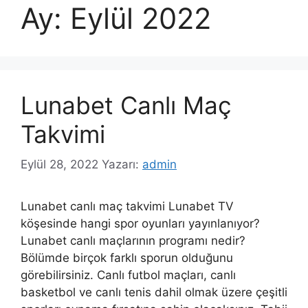
Ay:
Eylül 2022
Lunabet Canlı Maç
Takvimi
Eylül 28, 2022
Yazarı:
admin
Lunabet canlı maç takvimi Lunabet TV
köşesinde hangi spor oyunları yayınlanıyor?
Lunabet canlı maçlarının programı nedir?
Bölümde birçok farklı sporun olduğunu
görebilirsiniz. Canlı futbol maçları, canlı
basketbol ve canlı tenis dahil olmak üzere çeşitli