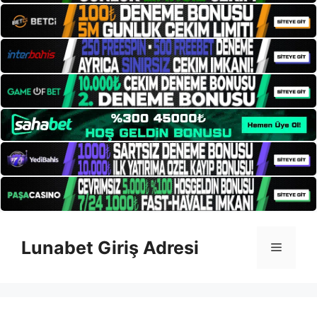
İçeriğe
atla
Lunabet Giriş Adresi
Menü