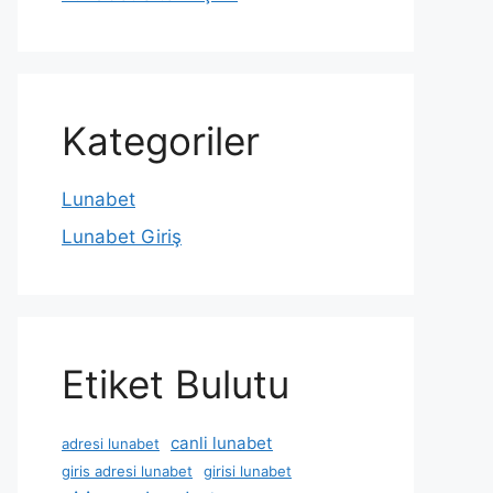
Kategoriler
Lunabet
Lunabet Giriş
Etiket Bulutu
canli lunabet
adresi lunabet
giris adresi lunabet
girisi lunabet