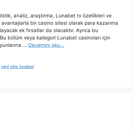
istik, analiz, araştırma, Lunabet tv özellikleri ve
i avantajlarla bir casino sitesi olarak para kazanma
yacak ek fırsatlar da olacaktır. Ayrıca bu
 Bu bölüm veya kategori Lunabet casinoları için
oyunlarına …
Devamını oku…
,
yeni giris lunabet