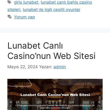
Etiketler
giris lunabet
,
lunabet canlı bahis casino
siteleri
,
lunabet i̇le i̇lgili çeşitli oyunlar
Yorum yap
Lunabet Canlı
Casino’nun Web Sitesi
Mayıs 22, 2024
Yazarı:
admin