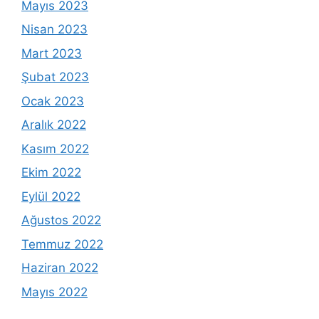
Mayıs 2023
Nisan 2023
Mart 2023
Şubat 2023
Ocak 2023
Aralık 2022
Kasım 2022
Ekim 2022
Eylül 2022
Ağustos 2022
Temmuz 2022
Haziran 2022
Mayıs 2022