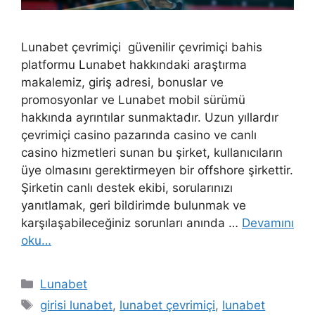
Lunabet çevrimiçi güvenilir çevrimiçi bahis
platformu Lunabet hakkındaki araştırma
makalemiz, giriş adresi, bonuslar ve
promosyonlar ve Lunabet mobil sürümü
hakkında ayrıntılar sunmaktadır. Uzun yıllardır
çevrimiçi casino pazarında casino ve canlı
casino hizmetleri sunan bu şirket, kullanıcıların
üye olmasını gerektirmeyen bir offshore şirkettir.
Şirketin canlı destek ekibi, sorularınızı
yanıtlamak, geri bildirimde bulunmak ve
karşılaşabileceğiniz sorunları anında …
Devamını
oku…
Kategoriler
Lunabet
Etiketler
girisi lunabet
,
lunabet çevrimiçi
,
lunabet