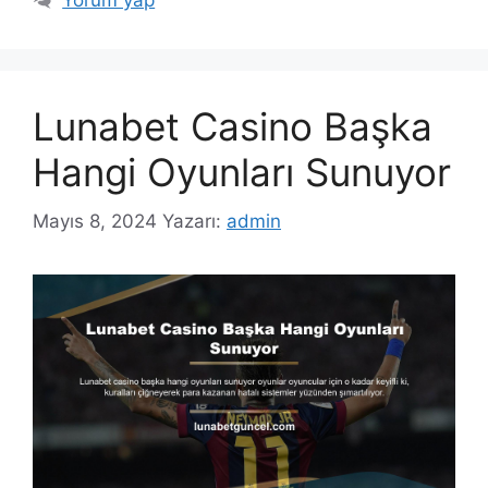
Yorum yap
Lunabet Casino Başka
Hangi Oyunları Sunuyor
Mayıs 8, 2024
Yazarı:
admin