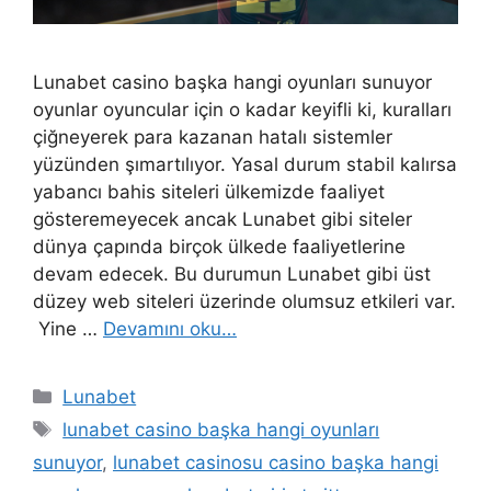
Lunabet casino başka hangi oyunları sunuyor
oyunlar oyuncular için o kadar keyifli ki, kuralları
çiğneyerek para kazanan hatalı sistemler
yüzünden şımartılıyor. Yasal durum stabil kalırsa
yabancı bahis siteleri ülkemizde faaliyet
gösteremeyecek ancak Lunabet gibi siteler
dünya çapında birçok ülkede faaliyetlerine
devam edecek. Bu durumun Lunabet gibi üst
düzey web siteleri üzerinde olumsuz etkileri var.
Yine …
Devamını oku…
Kategoriler
Lunabet
Etiketler
lunabet casino başka hangi oyunları
sunuyor
,
lunabet casinosu casino başka hangi