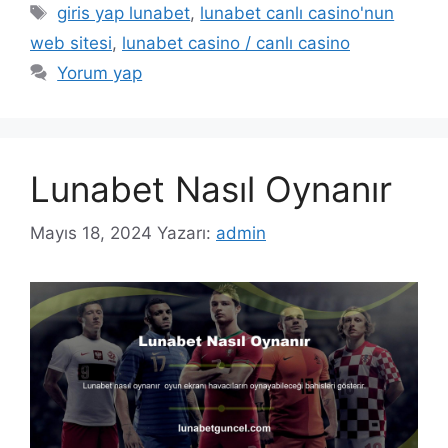
Etiketler
giris yap lunabet
,
lunabet canlı casino'nun
web sitesi
,
lunabet casino / canlı casino
Yorum yap
Lunabet Nasıl Oynanır
Mayıs 18, 2024
Yazarı:
admin