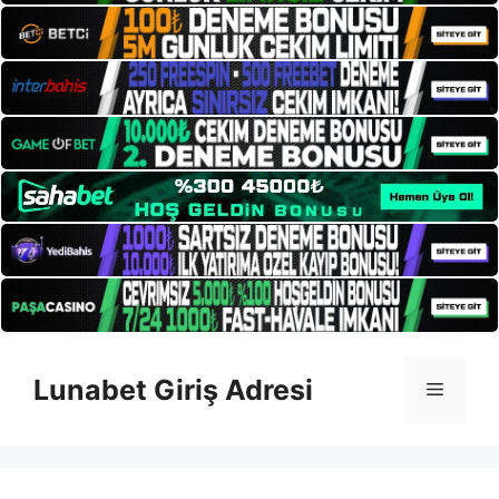
İçeriğe
atla
Lunabet Giriş Adresi
Menü