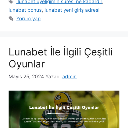
Etiketler
lunabet üyeliğimin süresi ne kadardır
,
lunabet bonus
,
lunabet yeni giriş adresi
Yorum yap
Lunabet İle İlgili Çeşitli
Oyunlar
Mayıs 25, 2024
Yazarı:
admin