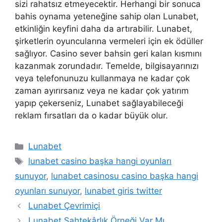
sizi rahatsız etmeyecektir. Herhangi bir sonuca
bahis oynama yeteneğine sahip olan Lunabet,
etkinliğin keyfini daha da artırabilir. Lunabet,
şirketlerin oyuncularına vermeleri için ek ödüller
sağlıyor. Casino sever bahsin geri kalan kısmını
kazanmak zorundadır. Temelde, bilgisayarınızı
veya telefonunuzu kullanmaya ne kadar çok
zaman ayırırsanız veya ne kadar çok yatırım
yapıp çekerseniz, Lunabet sağlayabileceği
reklam fırsatları da o kadar büyük olur.
Kategoriler
Lunabet
Etiketler
lunabet casino başka hangi oyunları
sunuyor
,
lunabet casinosu casino başka hangi
oyunları sunuyor
,
lunabet giris twitter
Yazı
Lunabet Çevrimiçi
dolaşımı
Lunabet Sahtekârlık Örneği Var Mı