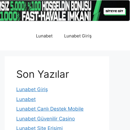
Lunabet
Lunabet Giriş
Son Yazılar
Lunabet Giriş
Lunabet
Lunabet Canlı Destek Mobile
Lunabet Güvenilir Casino
Lunabet Site Erişimi