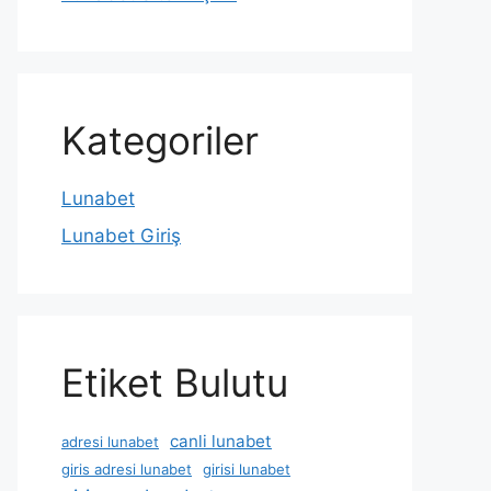
Kategoriler
Lunabet
Lunabet Giriş
Etiket Bulutu
canli lunabet
adresi lunabet
giris adresi lunabet
girisi lunabet