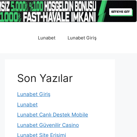
Lunabet
Lunabet Giriş
Son Yazılar
Lunabet Giriş
Lunabet
Lunabet Canlı Destek Mobile
Lunabet Güvenilir Casino
Lunabet Site Erişimi