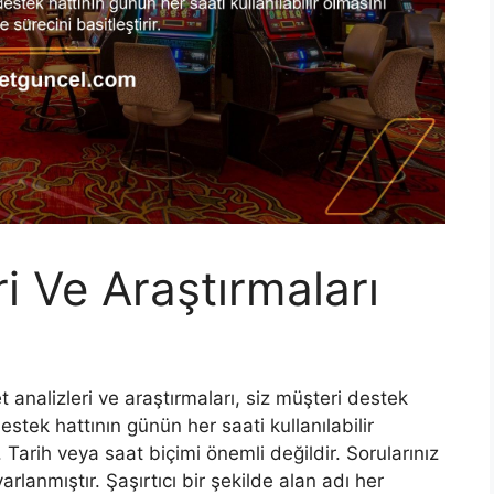
i Ve Araştırmaları
 analizleri ve araştırmaları, siz müşteri destek
stek hattının günün her saati kullanılabilir
. Tarih veya saat biçimi önemli değildir. Sorularınız
lanmıştır. Şaşırtıcı bir şekilde alan adı her