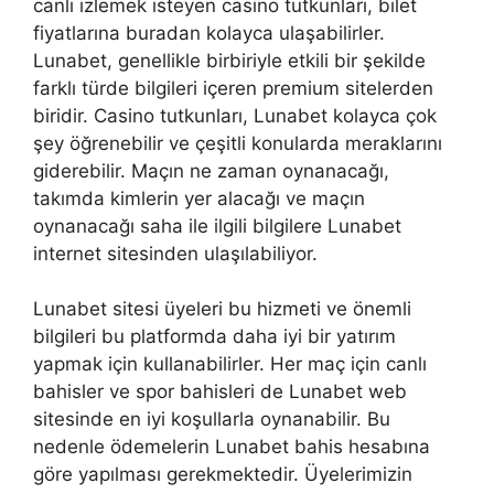
canlı izlemek isteyen casino tutkunları, bilet
fiyatlarına buradan kolayca ulaşabilirler.
Lunabet, genellikle birbiriyle etkili bir şekilde
farklı türde bilgileri içeren premium sitelerden
biridir. Casino tutkunları, Lunabet kolayca çok
şey öğrenebilir ve çeşitli konularda meraklarını
giderebilir. Maçın ne zaman oynanacağı,
takımda kimlerin yer alacağı ve maçın
oynanacağı saha ile ilgili bilgilere Lunabet
internet sitesinden ulaşılabiliyor.
Lunabet sitesi üyeleri bu hizmeti ve önemli
bilgileri bu platformda daha iyi bir yatırım
yapmak için kullanabilirler. Her maç için canlı
bahisler ve spor bahisleri de Lunabet web
sitesinde en iyi koşullarla oynanabilir. Bu
nedenle ödemelerin Lunabet bahis hesabına
göre yapılması gerekmektedir. Üyelerimizin