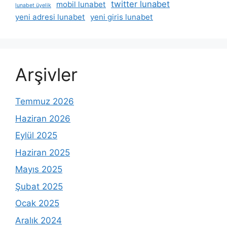
twitter lunabet
mobil lunabet
lunabet üyelik
yeni adresi lunabet
yeni giris lunabet
Arşivler
Temmuz 2026
Haziran 2026
Eylül 2025
Haziran 2025
Mayıs 2025
Şubat 2025
Ocak 2025
Aralık 2024