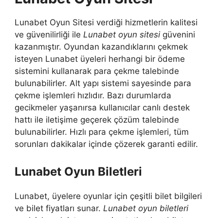
Lunabet Oyun Sitesi verdiği hizmetlerin kalitesi
ve güvenilirliği ile
Lunabet oyun sitesi
güvenini
kazanmıştır. Oyundan kazandıklarını çekmek
isteyen Lunabet üyeleri herhangi bir ödeme
sistemini kullanarak para çekme talebinde
bulunabilirler. Alt yapı sistemi sayesinde para
çekme işlemleri hızlıdır. Bazı durumlarda
gecikmeler yaşanırsa kullanıcılar canlı destek
hattı ile iletişime geçerek çözüm talebinde
bulunabilirler. Hızlı para çekme işlemleri, tüm
sorunları dakikalar içinde çözerek garanti edilir.
Lunabet Oyun Biletleri
Lunabet, üyelere oyunlar için çeşitli bilet bilgileri
ve bilet fiyatları sunar.
Lunabet oyun biletleri