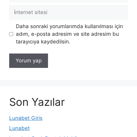
İnternet
sitesi
Daha sonraki yorumlarımda kullanılması için
adım, e-posta adresim ve site adresim bu
tarayıcıya kaydedilsin.
Son Yazılar
Lunabet Giriş
Lunabet