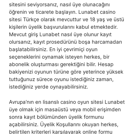
sitesini seviyorsanız, nasıl üye olunacağını
öğrenin ve ticarete başlayın. Lunabet casino
sitesi Türkçe olarak mevcuttur ve 18 yaş ve üstü
kişilerin üyelik başvurularını kabul etmektedir.
Mevcut giriş Lunabet nasıl üye olunur kayıt
olursanız, kayıt prosedürünü boşa harcamadan
başlatabilirsiniz. En iyi çevrimiçi oyun
seçeneklerini oynamak isteyen herkes, bir
abonelik oluşturması gerektiğini bilir. Hesap
bakiyenizi oyunun türüne göre yeterince yüksek
tuttuğunuz sürece oyunu istediğiniz zaman,
istediğiniz yerde oynayabilirsiniz.
Avrupa’nın en lisanslı casino oyun sitesi Lunabet
üye olmak için masaüstü veya mobil erişimden
sonra kayıt bölümünden üyelik formunu
açabilirsiniz. Üyelik Koşullarını okuyan herkes,
belirtilen kriterleri karşılayarak online formu