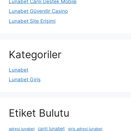
Lunabet Canlı Destek Mobile
Lunabet Güvenilir Casino
Lunabet Site Erişimi
Kategoriler
Lunabet
Lunabet Giriş
Etiket Bulutu
canli lunabet
adresi lunabet
giris adresi lunabet