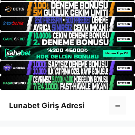
İçeriğe
atla
Lunabet Giriş Adresi
Menü