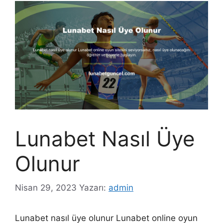
Lunabet Nasıl Üye
Olunur
Nisan 29, 2023
Yazarı:
admin
Lunabet nasıl üye olunur Lunabet online oyun