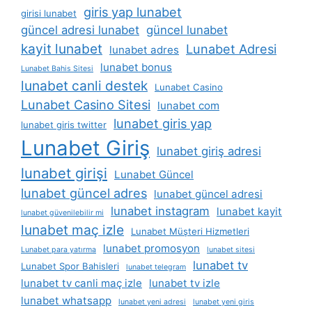
giris yap lunabet
girisi lunabet
güncel adresi lunabet
güncel lunabet
kayit lunabet
Lunabet Adresi
lunabet adres
lunabet bonus
Lunabet Bahis Sitesi
lunabet canli destek
Lunabet Casino
Lunabet Casino Sitesi
lunabet com
lunabet giris yap
lunabet giris twitter
Lunabet Giriş
lunabet giriş adresi
lunabet girişi
Lunabet Güncel
lunabet güncel adres
lunabet güncel adresi
lunabet instagram
lunabet kayit
lunabet güvenilebilir mi
lunabet maç izle
Lunabet Müşteri Hizmetleri
lunabet promosyon
Lunabet para yatırma
lunabet sitesi
lunabet tv
Lunabet Spor Bahisleri
lunabet telegram
lunabet tv canli maç izle
lunabet tv izle
lunabet whatsapp
lunabet yeni adresi
lunabet yeni giris