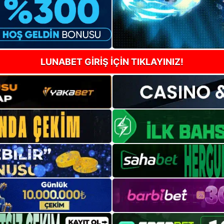
LUNABET GİRİŞ İÇİN TIKLAYINIZ!