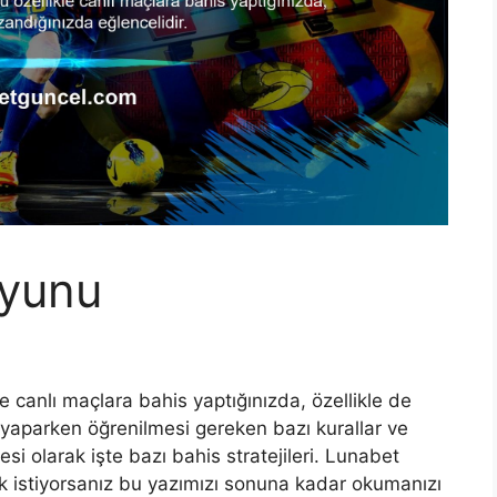
Oyunu
 canlı maçlara bahis yaptığınızda, özellikle de
 yaparken öğrenilmesi gereken bazı kurallar ve
tesi olarak işte bazı bahis stratejileri. Lunabet
mak istiyorsanız bu yazımızı sonuna kadar okumanızı