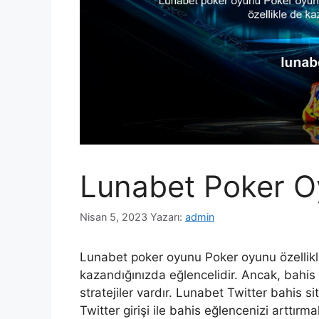
Lunabet Poker 
Nisan 5, 2023
Yazarı:
admin
Lunabet poker oyunu Poker oyunu özellikle
kazandığınızda eğlencelidir. Ancak, bahis
stratejiler vardır. Lunabet Twitter bahis si
Twitter girişi ile bahis eğlencenizi arttır