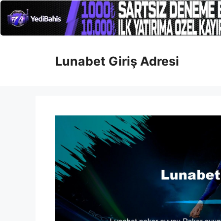
İçeriğe
atla
Lunabet Giriş Adresi