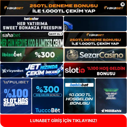
×
LUNABET GİRİŞ İÇİN TIKLAYINIZ!