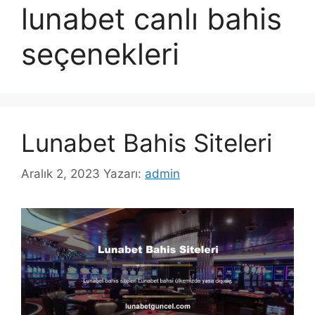
lunabet canlı bahis
seçenekleri
Lunabet Bahis Siteleri
Aralık 2, 2023
Yazarı:
admin