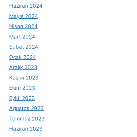
Haziran 2024
Mayıs 2024
Nisan 2024
Mart 2024
Şubat 2024
Ocak 2024
Aralık 2023
Kasım 2023
Ekim 2023
Eylül 2023
Ağustos 2023
Temmuz 2023
Haziran 2023