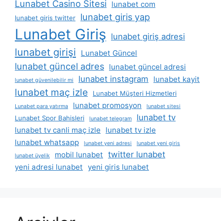
Lunabet Casino Sitesi
lunabet com
lunabet giris yap
lunabet giris twitter
Lunabet Giriş
lunabet giriş adresi
lunabet girişi
Lunabet Güncel
lunabet güncel adres
lunabet güncel adresi
lunabet instagram
lunabet kayit
lunabet güvenilebilir mi
lunabet maç izle
Lunabet Müşteri Hizmetleri
lunabet promosyon
Lunabet para yatırma
lunabet sitesi
lunabet tv
Lunabet Spor Bahisleri
lunabet telegram
lunabet tv canli maç izle
lunabet tv izle
lunabet whatsapp
lunabet yeni adresi
lunabet yeni giris
twitter lunabet
mobil lunabet
lunabet üyelik
yeni adresi lunabet
yeni giris lunabet