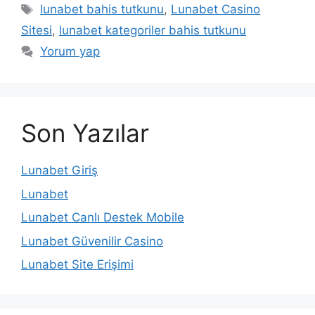
Etiketler
lunabet bahis tutkunu
,
Lunabet Casino
Sitesi
,
lunabet kategoriler bahis tutkunu
Yorum yap
Son Yazılar
Lunabet Giriş
Lunabet
Lunabet Canlı Destek Mobile
Lunabet Güvenilir Casino
Lunabet Site Erişimi