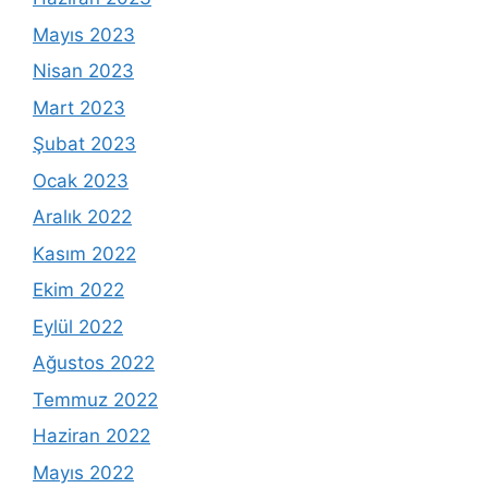
Mayıs 2023
Nisan 2023
Mart 2023
Şubat 2023
Ocak 2023
Aralık 2022
Kasım 2022
Ekim 2022
Eylül 2022
Ağustos 2022
Temmuz 2022
Haziran 2022
Mayıs 2022