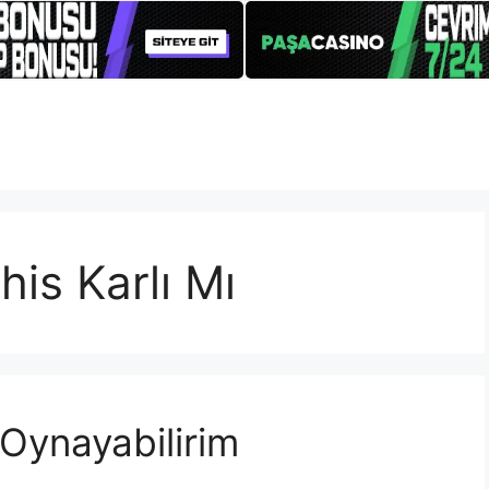
is Karlı Mı
 Oynayabilirim