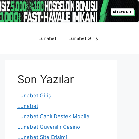
Lunabet
Lunabet Giriş
Son Yazılar
Lunabet Giriş
Lunabet
Lunabet Canlı Destek Mobile
Lunabet Güvenilir Casino
Lunabet Site Erişimi