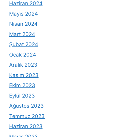
Haziran 2024
Mayıs 2024
Nisan 2024
Mart 2024
Şubat 2024
Ocak 2024
Aralık 2023
Kasım 2023
Ekim 2023
Eylül 2023
Ağustos 2023
Temmuz 2023
Haziran 2023
Mayıs 2023