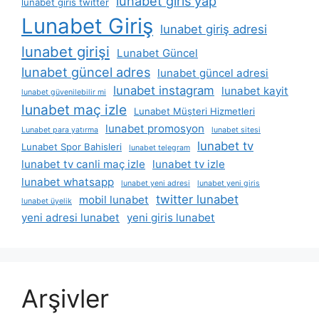
lunabet giris yap
lunabet giris twitter
Lunabet Giriş
lunabet giriş adresi
lunabet girişi
Lunabet Güncel
lunabet güncel adres
lunabet güncel adresi
lunabet instagram
lunabet kayit
lunabet güvenilebilir mi
lunabet maç izle
Lunabet Müşteri Hizmetleri
lunabet promosyon
Lunabet para yatırma
lunabet sitesi
lunabet tv
Lunabet Spor Bahisleri
lunabet telegram
lunabet tv canli maç izle
lunabet tv izle
lunabet whatsapp
lunabet yeni adresi
lunabet yeni giris
twitter lunabet
mobil lunabet
lunabet üyelik
yeni adresi lunabet
yeni giris lunabet
Arşivler