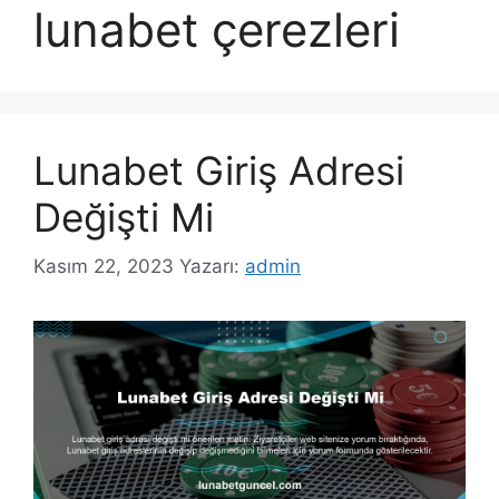
lunabet çerezleri
Lunabet Giriş Adresi
Değişti Mi
Kasım 22, 2023
Yazarı:
admin