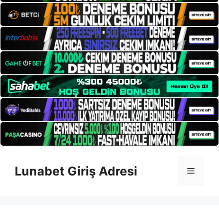
İçeriğe
atla
Lunabet Giriş Adresi
Menü