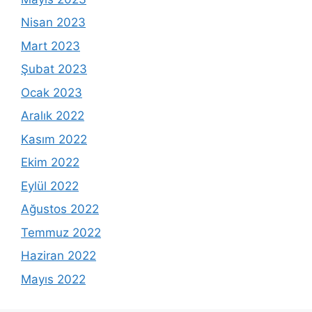
Nisan 2023
Mart 2023
Şubat 2023
Ocak 2023
Aralık 2022
Kasım 2022
Ekim 2022
Eylül 2022
Ağustos 2022
Temmuz 2022
Haziran 2022
Mayıs 2022