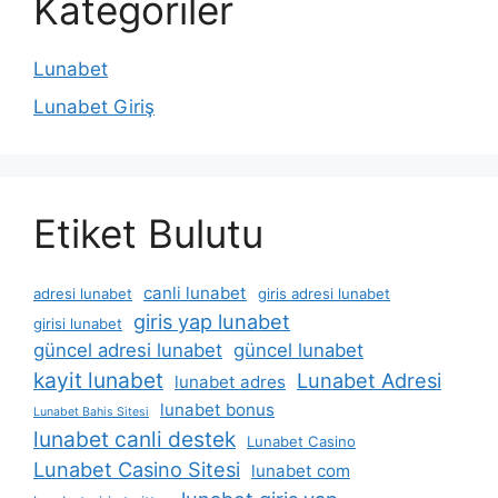
Kategoriler
Lunabet
Lunabet Giriş
Etiket Bulutu
canli lunabet
adresi lunabet
giris adresi lunabet
giris yap lunabet
girisi lunabet
güncel adresi lunabet
güncel lunabet
kayit lunabet
Lunabet Adresi
lunabet adres
lunabet bonus
Lunabet Bahis Sitesi
lunabet canli destek
Lunabet Casino
Lunabet Casino Sitesi
lunabet com