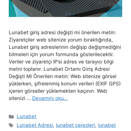
Lunabet giriş adresi değişti mi önerilen metin:
Ziyaretçiler web sitenize yorum bıraktığında,
Lunabet giriş adreslerinin değişip değişmediğini
bilmeleri için yorum formunda gösterilecektir.
Veriler ve ziyaretçi IP’si adres ve tarayıcı bilgi
metni toplanır. Lunabet Ortamı Giriş Adresi
Değişti Mi Önerilen metin: Web sitenize görsel
yüklerken, şifrelenmiş konum verileri (EXIF GPS)
içeren görseller yüklemekten kaçının. Web
sitenizi …
Devamını oku…
Kategoriler
Lunabet
Etiketler
Lunabet Adresi
,
lunabet çerezleri
,
lunabet