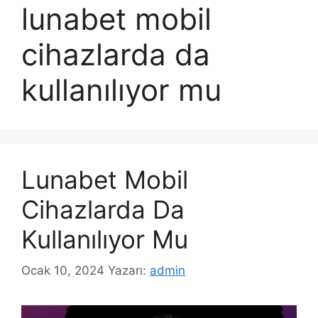
lunabet mobil
cihazlarda da
kullanılıyor mu
Lunabet Mobil
Cihazlarda Da
Kullanılıyor Mu
Ocak 10, 2024
Yazarı:
admin