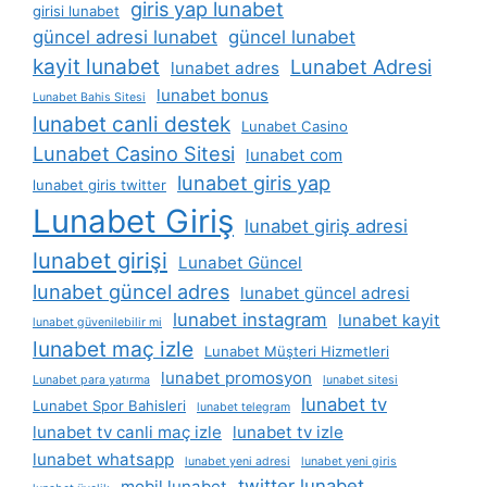
giris yap lunabet
girisi lunabet
güncel adresi lunabet
güncel lunabet
kayit lunabet
Lunabet Adresi
lunabet adres
lunabet bonus
Lunabet Bahis Sitesi
lunabet canli destek
Lunabet Casino
Lunabet Casino Sitesi
lunabet com
lunabet giris yap
lunabet giris twitter
Lunabet Giriş
lunabet giriş adresi
lunabet girişi
Lunabet Güncel
lunabet güncel adres
lunabet güncel adresi
lunabet instagram
lunabet kayit
lunabet güvenilebilir mi
lunabet maç izle
Lunabet Müşteri Hizmetleri
lunabet promosyon
Lunabet para yatırma
lunabet sitesi
lunabet tv
Lunabet Spor Bahisleri
lunabet telegram
lunabet tv canli maç izle
lunabet tv izle
lunabet whatsapp
lunabet yeni adresi
lunabet yeni giris
twitter lunabet
mobil lunabet