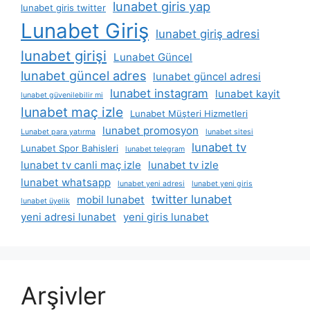
lunabet giris yap
lunabet giris twitter
Lunabet Giriş
lunabet giriş adresi
lunabet girişi
Lunabet Güncel
lunabet güncel adres
lunabet güncel adresi
lunabet instagram
lunabet kayit
lunabet güvenilebilir mi
lunabet maç izle
Lunabet Müşteri Hizmetleri
lunabet promosyon
Lunabet para yatırma
lunabet sitesi
lunabet tv
Lunabet Spor Bahisleri
lunabet telegram
lunabet tv canli maç izle
lunabet tv izle
lunabet whatsapp
lunabet yeni adresi
lunabet yeni giris
twitter lunabet
mobil lunabet
lunabet üyelik
yeni adresi lunabet
yeni giris lunabet
Arşivler