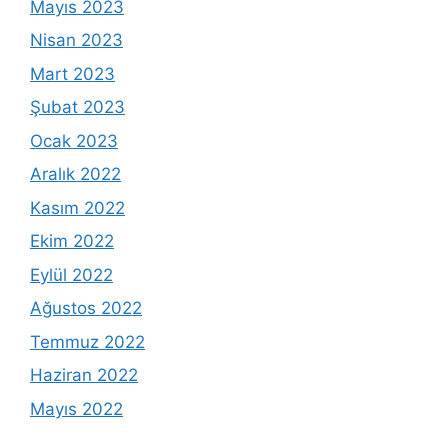
Mayıs 2023
Nisan 2023
Mart 2023
Şubat 2023
Ocak 2023
Aralık 2022
Kasım 2022
Ekim 2022
Eylül 2022
Ağustos 2022
Temmuz 2022
Haziran 2022
Mayıs 2022