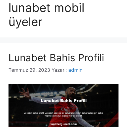
lunabet mobil
üyeler
Lunabet Bahis Profili
Temmuz 29, 2023
Yazarı:
admin