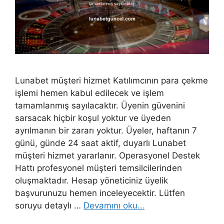
Lunabet müşteri hizmet Katılımcının para çekme
işlemi hemen kabul edilecek ve işlem
tamamlanmış sayılacaktır. Üyenin güvenini
sarsacak hiçbir koşul yoktur ve üyeden
ayrılmanın bir zararı yoktur. Üyeler, haftanın 7
günü, günde 24 saat aktif, duyarlı Lunabet
müşteri hizmet yararlanır. Operasyonel Destek
Hattı profesyonel müşteri temsilcilerinden
oluşmaktadır. Hesap yöneticiniz üyelik
başvurunuzu hemen inceleyecektir. Lütfen
soruyu detaylı …
Devamını oku…