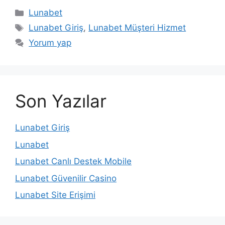
Kategoriler
Lunabet
Etiketler
Lunabet Giriş
,
Lunabet Müşteri Hizmet
Yorum yap
Son Yazılar
Lunabet Giriş
Lunabet
Lunabet Canlı Destek Mobile
Lunabet Güvenilir Casino
Lunabet Site Erişimi