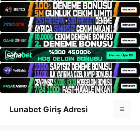
İçeriğe
atla
Lunabet Giriş Adresi
Menü