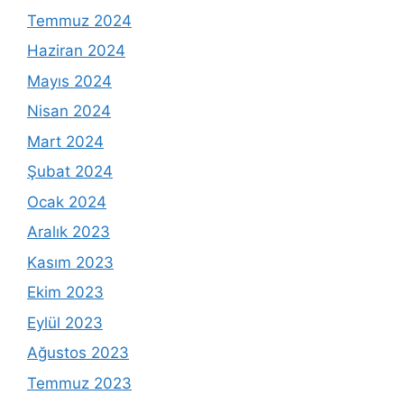
Temmuz 2024
Haziran 2024
Mayıs 2024
Nisan 2024
Mart 2024
Şubat 2024
Ocak 2024
Aralık 2023
Kasım 2023
Ekim 2023
Eylül 2023
Ağustos 2023
Temmuz 2023