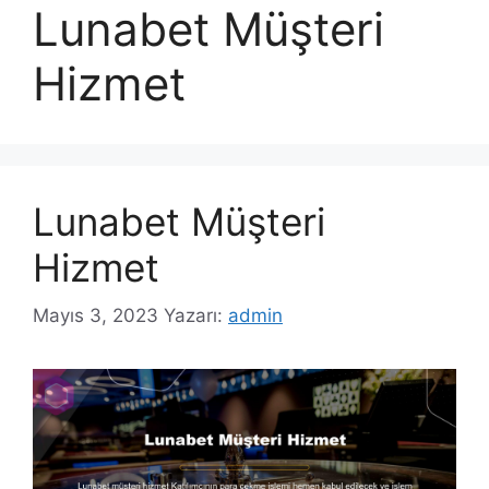
Lunabet Müşteri
Hizmet
Lunabet Müşteri
Hizmet
Mayıs 3, 2023
Yazarı:
admin