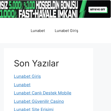
Lunabet
Lunabet Giriş
Son Yazılar
Lunabet Giriş
Lunabet
Lunabet Canlı Destek Mobile
Lunabet Güvenilir Casino
Lunabet Site Erişimi