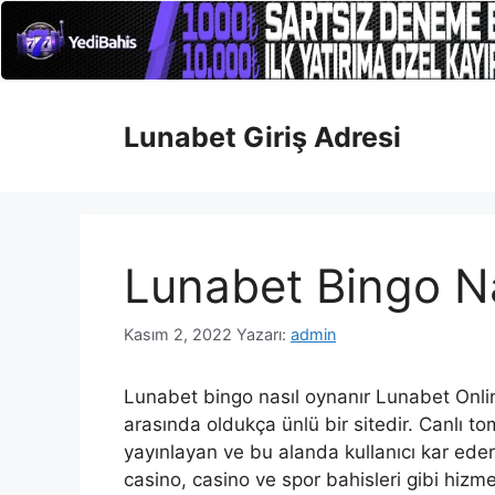
İçeriğe
atla
Lunabet Giriş Adresi
Lunabet Bingo Na
Kasım 2, 2022
Yazarı:
admin
Lunabet bingo nasıl oynanır Lunabet Onlin
arasında oldukça ünlü bir sitedir. Canlı to
yayınlayan ve bu alanda kullanıcı kar ede
casino, casino ve spor bahisleri gibi hizme