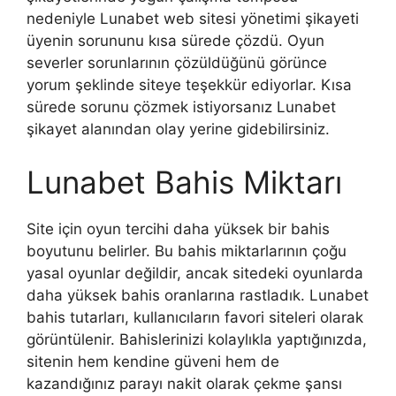
nedeniyle Lunabet web sitesi yönetimi şikayeti
üyenin sorununu kısa sürede çözdü. Oyun
severler sorunlarının çözüldüğünü görünce
yorum şeklinde siteye teşekkür ediyorlar. Kısa
sürede sorunu çözmek istiyorsanız Lunabet
şikayet alanından olay yerine gidebilirsiniz.
Lunabet Bahis Miktarı
Site için oyun tercihi daha yüksek bir bahis
boyutunu belirler. Bu bahis miktarlarının çoğu
yasal oyunlar değildir, ancak sitedeki oyunlarda
daha yüksek bahis oranlarına rastladık. Lunabet
bahis tutarları, kullanıcıların favori siteleri olarak
görüntülenir. Bahislerinizi kolaylıkla yaptığınızda,
sitenin hem kendine güveni hem de
kazandığınız parayı nakit olarak çekme şansı