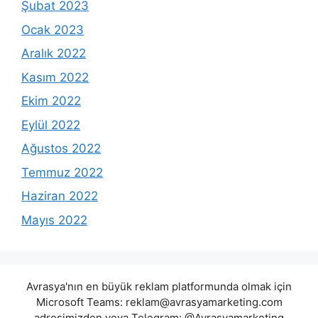
Şubat 2023
Ocak 2023
Aralık 2022
Kasım 2022
Ekim 2022
Eylül 2022
Ağustos 2022
Temmuz 2022
Haziran 2022
Mayıs 2022
Avrasya'nın en büyük reklam platformunda olmak için
Microsoft Teams:
reklam@avrasyamarketing.com
adresimizden veya Telegram: @Avrasyamarketing