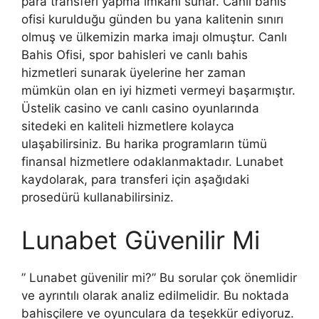
para transferi yapma imkanı sunar. Canlı bahis
ofisi kurulduğu günden bu yana kalitenin sınırı
olmuş ve ülkemizin marka imajı olmuştur. Canlı
Bahis Ofisi, spor bahisleri ve canlı bahis
hizmetleri sunarak üyelerine her zaman
mümkün olan en iyi hizmeti vermeyi başarmıştır.
Üstelik casino ve canlı casino oyunlarında
sitedeki en kaliteli hizmetlere kolayca
ulaşabilirsiniz. Bu harika programların tümü
finansal hizmetlere odaklanmaktadır. Lunabet
kaydolarak, para transferi için aşağıdaki
prosedürü kullanabilirsiniz.
Lunabet Güvenilir Mi
” Lunabet güvenilir mi?” Bu sorular çok önemlidir
ve ayrıntılı olarak analiz edilmelidir. Bu noktada
bahisçilere ve oyunculara da teşekkür ediyoruz.