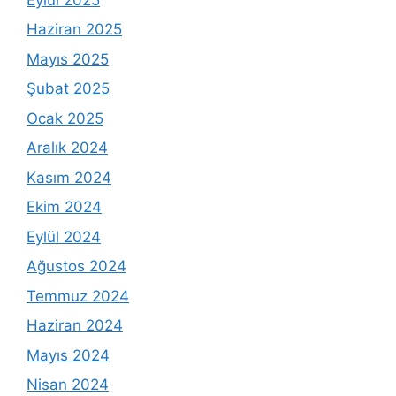
Haziran 2025
Mayıs 2025
Şubat 2025
Ocak 2025
Aralık 2024
Kasım 2024
Ekim 2024
Eylül 2024
Ağustos 2024
Temmuz 2024
Haziran 2024
Mayıs 2024
Nisan 2024