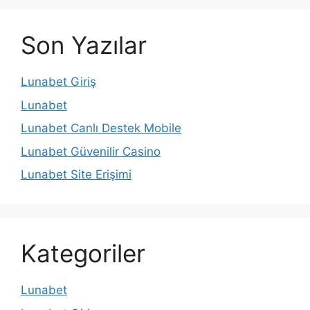
Son Yazılar
Lunabet Giriş
Lunabet
Lunabet Canlı Destek Mobile
Lunabet Güvenilir Casino
Lunabet Site Erişimi
Kategoriler
Lunabet