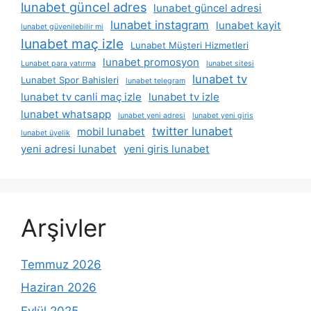
lunabet güncel adres
lunabet güncel adresi
lunabet instagram
lunabet kayit
lunabet güvenilebilir mi
lunabet maç izle
Lunabet Müşteri Hizmetleri
lunabet promosyon
Lunabet para yatırma
lunabet sitesi
lunabet tv
Lunabet Spor Bahisleri
lunabet telegram
lunabet tv canli maç izle
lunabet tv izle
lunabet whatsapp
lunabet yeni adresi
lunabet yeni giris
twitter lunabet
mobil lunabet
lunabet üyelik
yeni adresi lunabet
yeni giris lunabet
Arşivler
Temmuz 2026
Haziran 2026
Eylül 2025