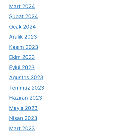
Mart 2024
Şubat 2024
Ocak 2024
Aralık 2023
Kasım 2023
Ekim 2023
Eylül 2023
Ağustos 2023
Temmuz 2023
Haziran 2023
Mayıs 2023
Nisan 2023
Mart 2023