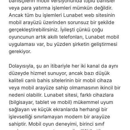
bahisçilerin mobil versiyonunda toplu bahisler
veya para yatırma işlemleri mümkün değildir.
Ancak tüm bu işlemleri Lunabet web sitesinin
mobil arayüzü üzerinden sorunsuz bir şekilde
gerçekleştirebilirsiniz. İyileşti çünkü çoğu
oyuncunun artık akıllı telefonları, Lunabet mobil
uygulaması var, bu yüzden şirketin geliştirmesi
gerekiyor.
Dolayısıyla, şu an itibariyle her iki kanal da aynı
düzeyde hizmet sunuyor, ancak bazı düşük
kaliteli canlı bahis sitelerinin bir mobil cihaza
veya mobil arayüze sahip olmamasının ikincil bir
nedeni olabilir. Lunabet sitesi, farklı cihazlara
(bilgisayar, tablet ve mobil) mükemmel uyum
sağlayan ve küçük ekranlarda herhangi bir
işlevselliği sınırlamayan modern bir arayüze
sahiptir. Mobil oyun deneyimi, birinci sınıf