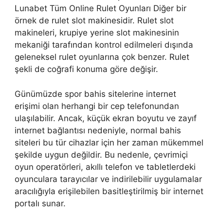
Lunabet Tüm Online Rulet Oyunları Diğer bir
örnek de rulet slot makinesidir. Rulet slot
makineleri, krupiye yerine slot makinesinin
mekaniği tarafından kontrol edilmeleri dışında
geleneksel rulet oyunlarına çok benzer. Rulet
şekli de coğrafi konuma göre değişir.
Günümüzde spor bahis sitelerine internet
erişimi olan herhangi bir cep telefonundan
ulaşılabilir. Ancak, küçük ekran boyutu ve zayıf
internet bağlantısı nedeniyle, normal bahis
siteleri bu tür cihazlar için her zaman mükemmel
şekilde uygun değildir. Bu nedenle, çevrimiçi
oyun operatörleri, akıllı telefon ve tabletlerdeki
oyunculara tarayıcılar ve indirilebilir uygulamalar
aracılığıyla erişilebilen basitleştirilmiş bir internet
portalı sunar.