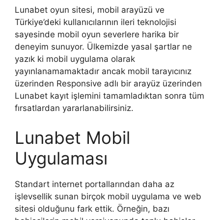
Lunabet oyun sitesi, mobil arayüzü ve
Türkiye’deki kullanıcılarının ileri teknolojisi
sayesinde mobil oyun severlere harika bir
deneyim sunuyor. Ülkemizde yasal şartlar ne
yazık ki mobil uygulama olarak
yayınlanamamaktadır ancak mobil tarayıcınız
üzerinden Responsive adlı bir arayüz üzerinden
Lunabet kayıt işlemini tamamladıktan sonra tüm
fırsatlardan yararlanabilirsiniz.
Lunabet Mobil
Uygulaması
Standart internet portallarından daha az
işlevsellik sunan birçok mobil uygulama ve web
sitesi olduğunu fark ettik. Örneğin, bazı