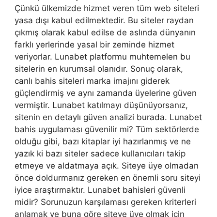
Çünkü ülkemizde hizmet veren tüm web siteleri
yasa dışı kabul edilmektedir. Bu siteler raydan
çıkmış olarak kabul edilse de aslında dünyanın
farklı yerlerinde yasal bir zeminde hizmet
veriyorlar. Lunabet platformu muhtemelen bu
sitelerin en kurumsal olanıdır. Sonuç olarak,
canlı bahis siteleri marka imajını giderek
güçlendirmiş ve aynı zamanda üyelerine güven
vermiştir. Lunabet katılmayı düşünüyorsanız,
sitenin en detaylı güven analizi burada. Lunabet
bahis uygulaması güvenilir mi? Tüm sektörlerde
olduğu gibi, bazı kitaplar iyi hazırlanmış ve ne
yazık ki bazı siteler sadece kullanıcıları takip
etmeye ve aldatmaya açık. Siteye üye olmadan
önce doldurmanız gereken en önemli soru siteyi
iyice araştırmaktır. Lunabet bahisleri güvenli
midir? Sorunuzun karşılaması gereken kriterleri
anlamak ve buna göre siteye üye olmak için